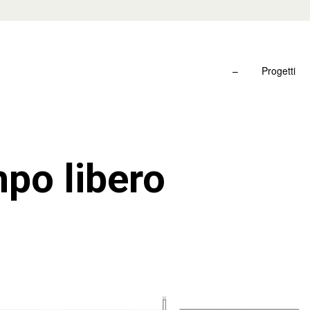
–
Progetti
po libero