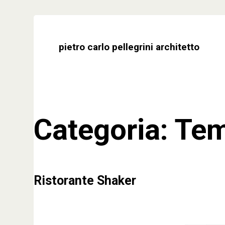
Skip
to
content
pietro carlo pellegrini architetto
Categoria:
Tem
Ristorante Shaker