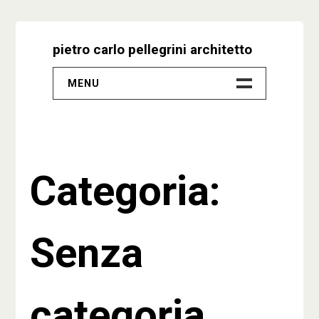
Skip
to
pietro carlo pellegrini architetto
content
MENU
–
Progetti
Categoria:
Biografia
Video
Senza
Studio
Contatti
categoria