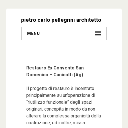
Skip
to
pietro carlo pellegrini architetto
content
MENU
–
Progetti
Restauro Ex Convento San
Biografia
Domenico – Canicatti (Ag)
Video
Il progetto di restauro è incentrato
principalmente su un’operazione di
“riutilizzo funzionale” degli spazi
Studio
originari, concepita in modo da non
alterare la complessa organicità della
Contatti
costruzione, ed inoltre, mira a