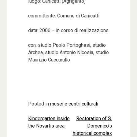
luogo: Canicattì (Agrigento)
committente: Comune di Canicattì
data: 2006 – in corso di realizzazione
con: studio Paolo Portoghesi, studio
Archea, studio Antonio Nicosia, studio
Maurizio Cuccurullo
Posted in
musei e centri culturali
Kindergarten inside
Restoration of S.
Navigazione
the Novartis area
Domenico’s
articoli
historical complex