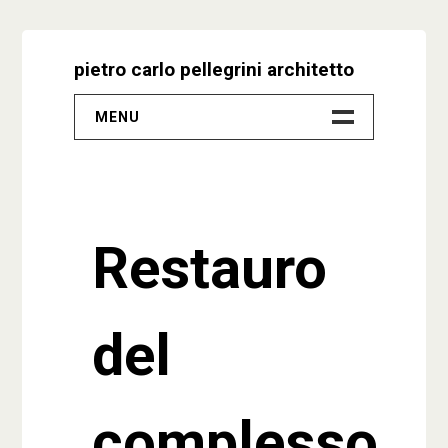
Skip
to
pietro carlo pellegrini architetto
content
MENU
–
Progetti
Restauro
Biografia
Video
del
Studio
Contatti
complesso