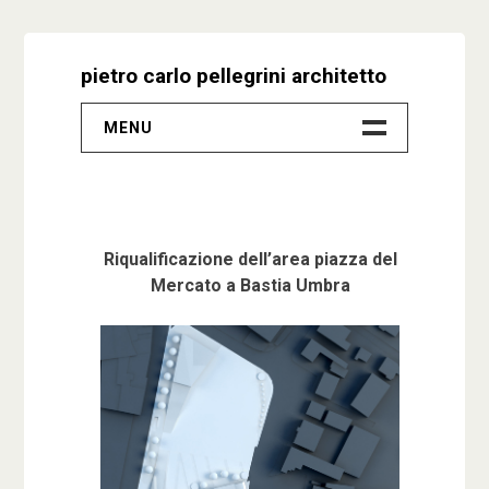
Skip
to
pietro carlo pellegrini architetto
content
MENU
–
Progetti
Riqualificazione dell’area piazza del
Biografia
Mercato a Bastia Umbra
Video
Studio
Contatti