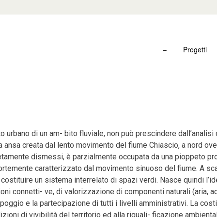
–
Progetti
o urbano di un am- bito fluviale, non può prescindere dall’analisi de
ia ansa creata dal lento movimento del fiume Chiascio, a nord oves
pletamente dismessi, è parzialmente occupata da una pioppeto pro
ta fortemente caratterizzato dal movimento sinuoso del fiume. A s
 costituire un sistema interrelato di spazi verdi. Nasce quindi l’i
ni connetti- ve, di valorizzazione di componenti naturali (aria, 
poggio e la partecipazione di tutti i livelli amministrativi. La cost
ni di vivibilità del territorio ed alla riquali- ficazione ambiental