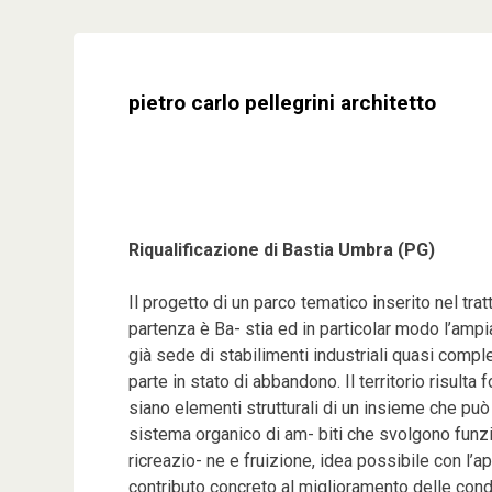
Skip
to
content
pietro carlo pellegrini architetto
Riqualificazione di Bastia Umbra (PG)
Il progetto di un parco tematico inserito nel tratt
partenza è Ba- stia ed in particolar modo l’amp
già sede di stabilimenti industriali quasi com
parte in stato di abbandono. Il territorio risul
siano elementi strutturali di un insieme che può
sistema organico di am- biti che svolgono funzio
ricreazio- ne e fruizione, idea possibile con l’ap
contributo concreto al miglioramento delle condizio