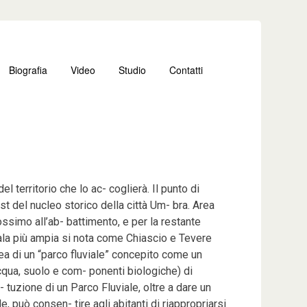
Biografia
Video
Studio
Contatti
l territorio che lo ac- coglierà. Il punto di
t del nucleo storico della città Um- bra. Area
ssimo all’ab- battimento, e per la restante
cala più ampia si nota come Chiascio e Tevere
dea di un “parco fluviale” concepito come un
acqua, suolo e com- ponenti biologiche) di
i- tuzione di un Parco Fluviale, oltre a dare un
e, può consen- tire agli abitanti di riappropriarsi