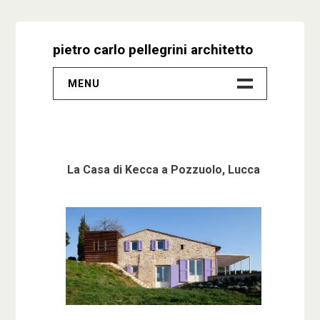
Skip
to
pietro carlo pellegrini architetto
content
MENU
–
Progetti
La Casa di Kecca a Pozzuolo, Lucca
Biografia
Video
Studio
Contatti