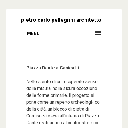
Skip
to
pietro carlo pellegrini architetto
content
MENU
–
Progetti
Piazza Dante a Canicattì
Biografia
Nello spirito di un recuperato senso
Video
della misura, nella sicura eccezione
delle forme primarie, il progetto si
pone come un reperto archeologi- co
Studio
della città, un blocco di pietra di
Comiso si eleva all’interno di Piazza
Contatti
Dante restituendo al centro sto- rico