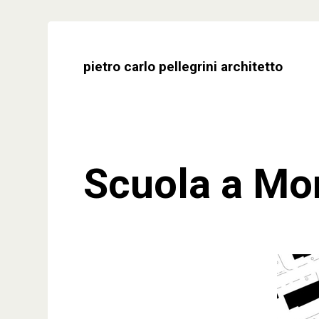
Skip
to
content
pietro carlo pellegrini architetto
Scuola a Mon