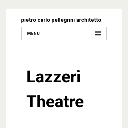
Skip
to
pietro carlo pellegrini architetto
content
MENU
–
Progetti
Lazzeri
Biografia
Video
Theatre
Studio
Contatti