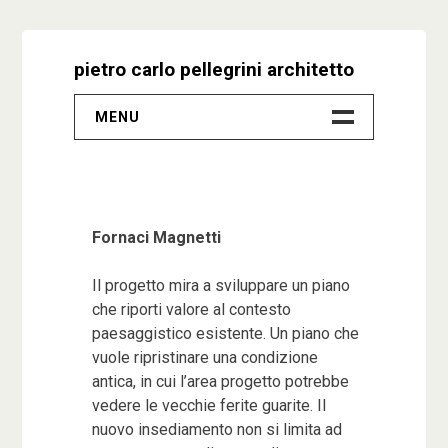
Skip
to
pietro carlo pellegrini architetto
content
MENU
–
Progetti
Fornaci Magnetti
Biografia
Il progetto mira a sviluppare un piano
Video
che riporti valore al contesto
paesaggistico esistente. Un piano che
vuole ripristinare una condizione
Studio
antica, in cui l’area progetto potrebbe
vedere le vecchie ferite guarite. Il
Contatti
nuovo insediamento non si limita ad