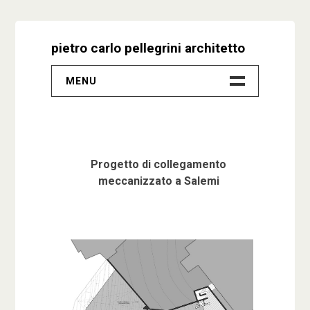
Skip
to
pietro carlo pellegrini architetto
content
MENU
–
Progetti
Progetto di collegamento
Biografia
meccanizzato a Salemi
Video
Studio
Contatti