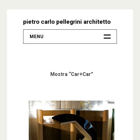
Skip
to
pietro carlo pellegrini architetto
content
MENU
–
Progetti
Mostra “Car+Car”
Biografia
Video
Studio
Contatti