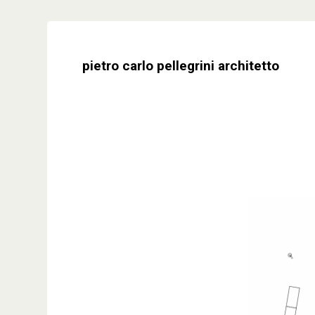
Skip
to
content
pietro carlo pellegrini architetto