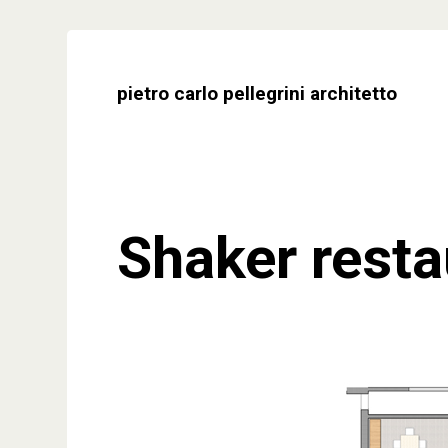
Skip
to
content
pietro carlo pellegrini architetto
Shaker resta