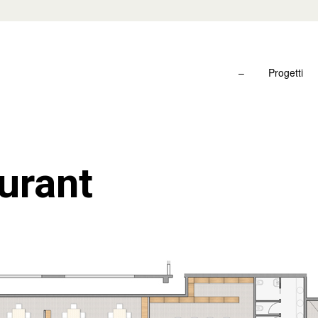
–
Progetti
urant